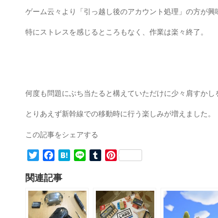
ゲーム云々より「引っ越し後のアカウント処理」の方が興
特にストレスを感じるところもなく、作業は楽々終了。
何度も問題にぶち当たると構えていただけに少々肩すかし
とりあえず新幹線での移動時に行う楽しみが増えました。
この記事をシェアする
T
F
H
L
T
P
w
a
a
i
u
i
関連記事
i
c
t
n
m
n
t
e
e
e
b
t
t
b
n
l
e
e
o
a
r
r