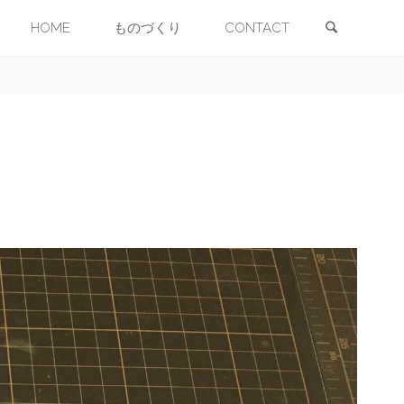
検索
コ
HOME
ものづくり
CONTACT
ン
テ
ン
ツ
へ
ス
キ
ッ