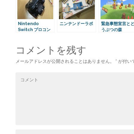
r
o
e
k
s
t
Nintendo
ニンテンドーラボ
緊急事態宣言と
Switch プロコン
うぶつの森
の修理
コメントを残す
メールアドレスが公開されることはありません。
*
が付い