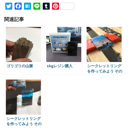
T
F
H
L
T
P
w
a
a
i
u
i
関連記事
i
c
t
n
m
n
t
e
e
e
b
t
t
b
n
l
e
e
o
a
r
r
r
o
e
k
s
t
ゴリゴリの山脈
1kgレジン購入
シークレットリング
を作ってみよう その
3【豪快に失敗っぽ
い】
シークレットリング
を作ってみよう その
2【人生初レジン】