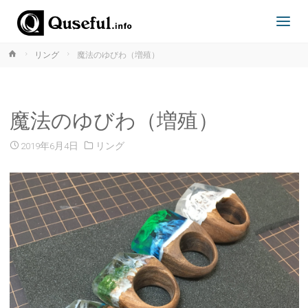
ホ
リング
魔法のゆびわ（増殖）
TOPPAGE
ー
ム
魔法のゆびわ（増殖）
2019年6月4日
リング
coming soon