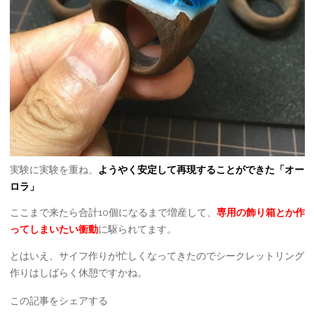
実験に実験を重ね、
ようやく安定して再現することができた「オー
ロラ」
ここまで来たら合計10個になるまで増産して、
専用の飾り箱とか作
ってしまいたい衝動
に駆られてます。
とはいえ、サイフ作りが忙しくなってきたのでシークレットリング
作りはしばらく休憩ですかね。
この記事をシェアする