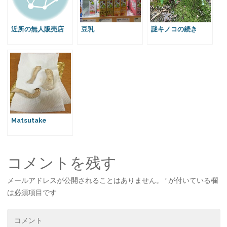
k
s
t
近所の無人販売店
豆乳
謎キノコの続き
Matsutake
コメントを残す
メールアドレスが公開されることはありません。
*
が付いている欄
は必須項目です