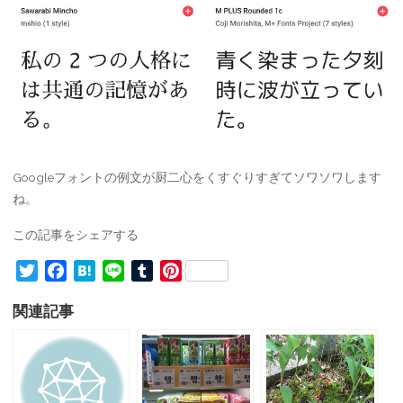
Googleフォントの例文が厨二心をくすぐりすぎてソワソワします
ね。
この記事をシェアする
T
F
H
L
T
P
w
a
a
i
u
i
関連記事
i
c
t
n
m
n
t
e
e
e
b
t
t
b
n
l
e
e
o
a
r
r
r
o
e