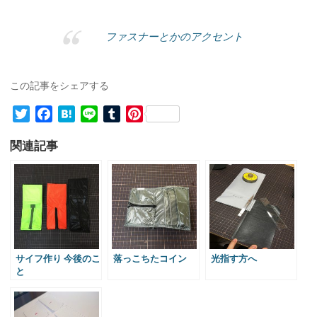
ファスナーとかのアクセント
この記事をシェアする
T
F
H
L
T
P
w
a
a
i
u
i
関連記事
i
c
t
n
m
n
t
e
e
e
b
t
t
b
n
l
e
e
o
a
r
r
r
o
e
k
s
t
サイフ作り 今後のこ
落っこちたコイン
光指す方へ
と