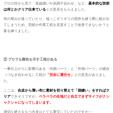
プロの目から見て「直線縫いや糸調子合わせ」など、
基本的な技術
は何とかクリア出来ている
との意見をもらえました。
布の厚みが違っていたり、端っこギリギリの箇所を縫う際に粗が出
てしまうため、型紙や作業工程を見直すことで改善できないか？と
案を練りました。
② プロでも難色を示す工程がある
一番仕上がりに影響のある「内側パーツ」と「外側パーツ」の縫合
（つなぎ合わせる）工程が
「完全に運任せ」
との意見がありまし
た。
ここは、
合皮から薄い布に素材を切り替えて「袋縫い」をすればク
リア
できそうですが、
ペラペラの生地だと自立できずサイフがクシ
ャクシャになってしまいます。
適切な硬さをもつ合皮はとても重宝していたのですが･･･