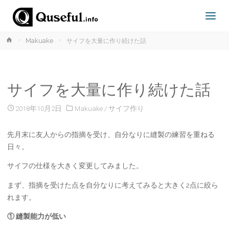
ホ
Makuake
サイフを大量に作り続けた話
ー
ム
サイフを大量に作り続けた話
2018年10月2日
Makuake
/
サイフ作り
先月末に友人からの指摘を受け、自分なりに縫製の練習を重ねる
日々。
サイフの仕様を大きく変更してみました。
まず、指摘を受けた点を自分なりに考えてみると大きく2点に絞ら
れます。
① 縫製能力が低い