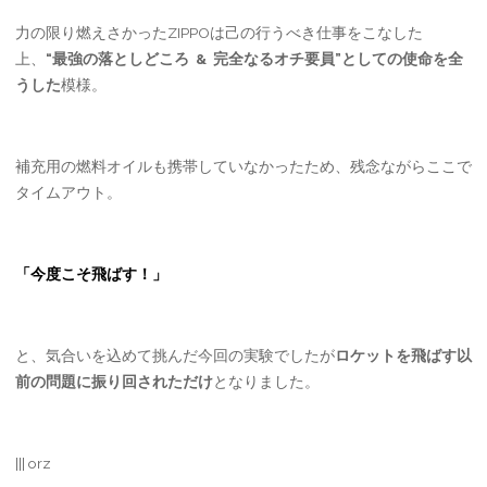
力の限り燃えさかったZIPPOは己の行うべき仕事をこなした
上、
“最強の落としどころ & 完全なるオチ要員”としての使命を全
うした
模様。
補充用の燃料オイルも携帯していなかったため、残念ながらここで
タイムアウト。
「今度こそ飛ばす！」
と、気合いを込めて挑んだ今回の実験でしたが
ロケットを飛ばす以
前の問題に振り回されただけ
となりました。
||| orz