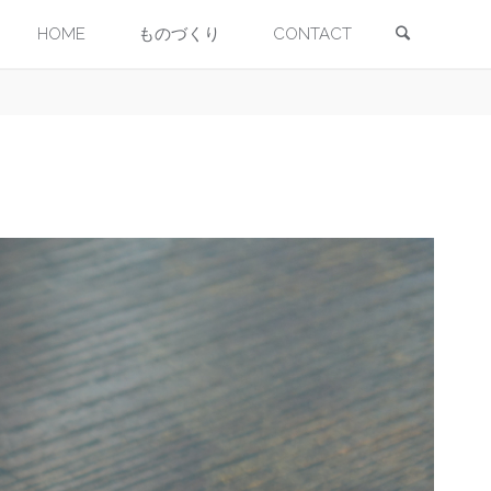
検索
コ
HOME
ものづくり
CONTACT
ン
テ
ン
ツ
へ
ス
キ
ッ