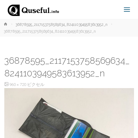
ホ
36878595_2117153758569634_8241103949583613952_n
ー
36878595_2117153758569634_8241103949583613952_n
ム
36878595_2117153758569634_
8241103949583613952_n
フ
960 × 720
ピクセル
ル
サ
イ
ズ