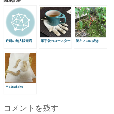
関連記事
i
c
t
n
m
n
t
e
e
e
b
t
t
b
n
l
e
e
o
a
r
r
r
o
e
k
s
t
近所の無人販売店
革手袋のコースター
謎キノコの続き
Matsutake
コメントを残す