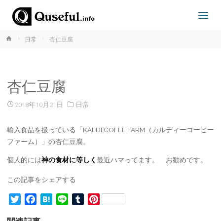
ホ
日常
杏仁豆腐
ー
ム
杏仁豆腐
2018年10月21日
日常
輸入食品を扱っている「KALDI COFEE FARM（カルディーコーヒー
ファーム）」の杏仁豆腐。
個人的には
神の食材に等しく
最近ハマってます。 お勧めです。
この記事をシェアする
T
F
H
L
T
P
w
a
a
i
u
i