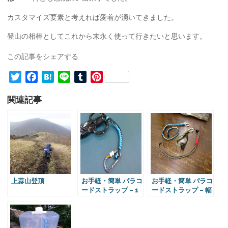
カスタマイズ要素と考えれば愛着が湧いてきました。
登山の相棒としてこれから末永く使って行きたいと思います。
この記事をシェアする
T
F
H
L
T
P
w
a
a
i
u
i
関連記事
i
c
t
n
m
n
t
e
e
e
b
t
t
b
n
l
e
e
o
a
r
r
r
o
e
k
s
t
上蒜山登頂
お手軽・簡単 パラコ
お手軽・簡単 パラコ
ードストラップ – 1
ードストラップ – 幅
分でマスター！「ス
広い汎用性！「スネ
ネークノット」の編
ークノット」応用編
み方 –
–