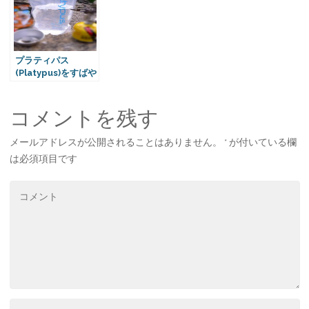
プラティパス
(Platypus)をすばや
く乾かす方法 その
1「次の日にはしっ
かり乾燥」編
コメントを残す
メールアドレスが公開されることはありません。
*
が付いている欄
は必須項目です