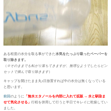
ある程度の水分を取る事ができた
水気をたっぷり吸ったペーパーを
取り除きます。
（
※そのままでも転がり落ちてきますが、無理なようでしたらピン
セットで摘んで取り除きます
）
キャップを開けたまま丸1日放置すれば中の水分は無くなっている
と思います。
前回
のように
「無水エタノールを内部に入れて拡販 → 水と馴染ま
せて気化させる」
行程を併用して行うと半日でキレイに乾燥してい
ました。