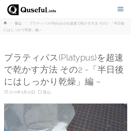
ホ
登山
プラティパス(Platypus)を超速で乾かす方法 その2 -「半日後
TOPPAGE
ー
にはしっかり乾燥」編 –
ム
プラティパス(Platypus)を超速
で乾かす方法 その2 -「半日後
coming soon
にはしっかり乾燥」編 –
2016年4月20日
登山