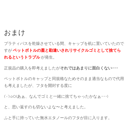
おまけ
プラティパスを乾燥させている間、キャップを机に置いていたので
すが
ペットボトルの蓋と勘違いされリサイクルゴミとして捨てら
れるというトラブル
が発生。
正規品の購入を即考えましたが
それではあまりに面白くない･･･
ペットボトルのキャップと同規格なためそのまま適当なもので代用
も考えましたが、フタを開封する度に
(´-`).oO(あぁ、なんでゴミと一緒に捨てちゃったかなぁ･･･)
と、思い返すのも切ないよな〜と考えました。
ふと手に持っていた無水エタノールのフタが目に入ります。