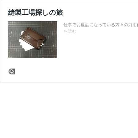
縫製工場探しの旅
仕事でお世話になっている方々の力を
縫
を読む
製
工
場
探
し
の
旅